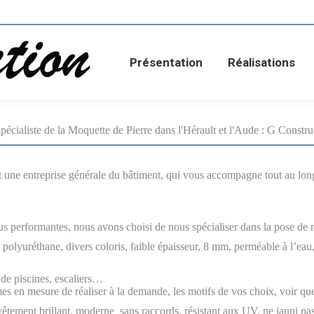
Présentation
Réalisations
Demande de devi
Présentation
Réalisations
pécialiste de la Moquette de Pierre dans l'Hérault et l'Aude : G Constru
 une entreprise générale du bâtiment, qui vous accompagne tout au long d
us performantes, nous avons choisi de nous spécialiser dans la pose de 
polyuréthane, divers coloris, faible épaisseur, 8 mm, perméable à l’eau,
s de piscines, escaliers…
s en mesure de réaliser à la demande, les motifs de vos choix, voir que
vêtement brillant, moderne sans raccords, résistant aux UV, ne jauni pas, 