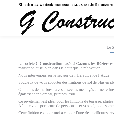
34bis, Av. Waldeck Rousseau - 34370 Cazouls-lès-Béziers
Le S
La société
G Construction
basée à
Cazouls-lès-Béziers
est
réalisation aussi bien dans le neuf que la rénovation.
Nous intervenons sur le secteur de l’Hérault et de l’Aude.
Soucieux de vous apporter des finitions de sol de plus en pl
Granulats de marbres, laves et sèches mélangés à une résine 
également en vertical, plinthes, mur.
Ce revêtement est idéal pour les finitions de terrasse, plage
Afin de vous permettre de personnaliser vos sol, nous somme
Cette finition est pour moi à ce jour l’une des meilleures, re