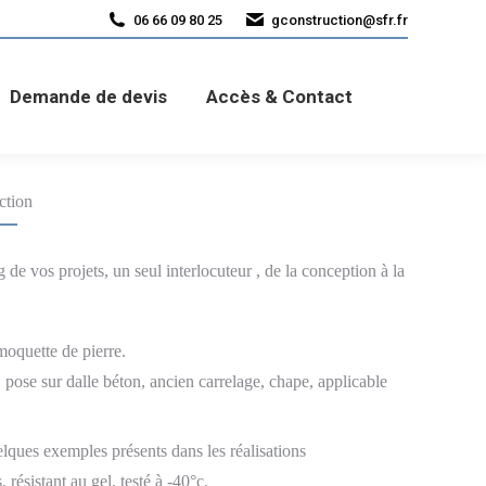
06 66 09 80 25
gconstruction@sfr.fr
s
Accès & Contact
Demande de devis
Accès & Contact
ction
e vos projets, un seul interlocuteur , de la conception à la
moquette de pierre.
 pose sur dalle béton, ancien carrelage, chape, applicable
lques exemples présents dans les réalisations
résistant au gel, testé à -40°c.