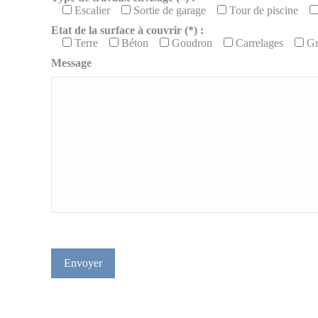
Escalier
Sortie de garage
Tour de piscine
Etat de la surface à couvrir (*) :
Terre
Béton
Goudron
Carrelages
Gr
Message